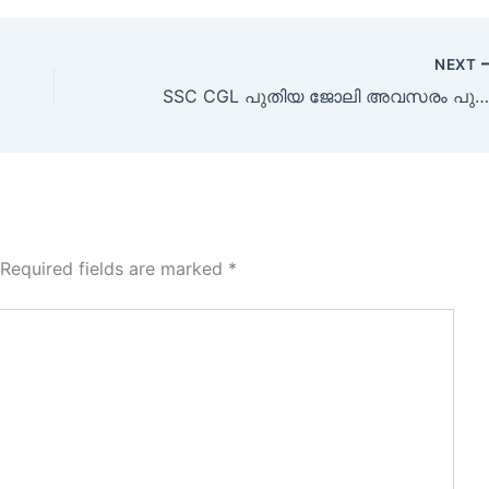
NEXT
SSC CGL പുതിയ ജോലി അവസരം പുറത്തു വിട്ടു ഉടൻ ആപേക്ഷിക
Required fields are marked
*