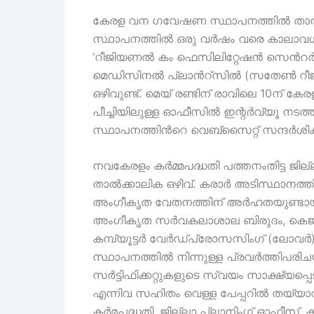
കേരള വന ഗവേഷണ സ്ഥാപനത്തിൽ താത്ക
സ്ഥാപനത്തിൽ ഒരു വർഷം വരെ കാലാവ
‘റീജിയണൽ കം ഫെസിലിറ്റേഷൻ സെൻറർ
മെഡിസിനൽ പ്ലാൻറ്സിൽ (സതേൺ റീജ്യൻ
ഒഴിവുണ്ട്. മെയ് രണ്ടിന് രാവിലെ 10ന
പീച്ചിയിലുള്ള ഓഫീസിൽ ഇന്റർവ്യൂ നട
സ്ഥാപനത്തിൻറെ വെബ്സൈറ്റ് സന്ദർശി
നവകേരളം കര്‍മ്മപദ്ധതി പത്തനംതിട്ട ജില്ലാ
താല്‍ക്കാലിക ഒഴിവ്. കരാര്‍ അടിസ്ഥാനത്
അംഗീകൃത വേതനത്തിന് അര്‍ഹതയുണ്ടായിരി
അംഗീകൃത സര്‍വകലാശാല ബിരുദം, കെജിറ്റി
കമ്പ്യൂട്ടര്‍ വേര്‍ഡ്പ്രോസസിംഗ് (ലോവ
സ്ഥാപനത്തില്‍ നിന്നുള്ള പ്രവര്‍ത്ത
സര്‍ട്ടിഫിക്കറ്റുകളുടെ സ്വയം സാക്ഷ്യപ്പ
എന്നിവ സഹിതം വെള്ള പേപ്പറില്‍ തയ്യാറ
കര്‍മപദ്ധതി, ജില്ലാ പ്ലാനിംഗ് ഓഫീസ്, കള