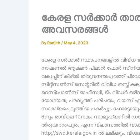
കേരള സർക്കാർ താ
അവസരങ്ങൾ
By
Ranjith
/
May 4, 2023
കേരള സർക്കാർ സ്ഥാപനങ്ങളിൽ വിവിധ
നാഷണൽ ആക്ഷൻ പ്ലാൻ ഫോർ സീനിയർ സ
വകുപ്പിന് കീഴിൽ തിരുവനന്തപുരത്ത്
സിറ്റിസൺസ് സെന്ററിൽ വിവിധ തസ്തിക
റെസ്പോൺസ് ഓഫീസർ, ടീം ലീഡർ ഒഴിവു
യോഗ്യത, പ്രവൃത്തി പരിചയം, വയസ് എന്നി
സാക്ഷ്യപ്പെടുത്തിയ പകർപ്പും ഫോട്ടോയും 
6നും രാവിലെ 10നകം സാമൂഹ്യനീതി ഡയറക്
തിരുവനന്തപുരം എന്ന വിലാസത്തിൽ വാ
http;//swd.kerala.gov.in ൽ ലഭിക്കും. വി