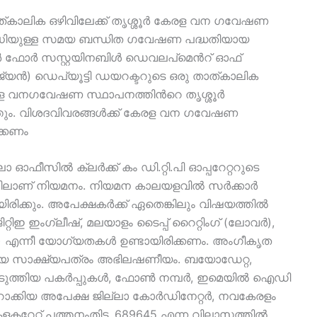
ാലിക ഒഴിവിലേക്ക് തൃശ്ശൂർ കേരള വന ഗവേഷണ
ധിയുള്ള സമയ ബന്ധിത ഗവേഷണ പദ്ധതിയായ
 ഫോർ സസ്റ്റയിനബിൾ ഡെവലപ്മെൻറ് ഓഫ്
) ഡെപ്യൂട്ടി ഡയറക്ടറുടെ ഒരു താത്കാലിക
് കേരള വനഗവേഷണ സ്ഥാപനത്തിൻറെ തൃശ്ശൂർ
ത്തും. വിശദവിവരങ്ങൾക്ക് കേരള വന ഗവേഷണ
ക്കണം
 ഓഫീസില്‍ ക്ലര്‍ക്ക് കം ഡി.റ്റി.പി ഓപ്പറേറ്ററുടെ
തിലാണ് നിയമനം. നിയമന കാലയളവില്‍ സര്‍ക്കാര്‍
ക്കും. അപേക്ഷകര്‍ക്ക് ഏതെങ്കിലും വിഷയത്തില്‍
ഇ ഇംഗ്ലീഷ്, മലയാളം ടൈപ്പ് റൈറ്റിംഗ് (ലോവര്‍),
ര്‍) എന്നീ യോഗ്യതകള്‍ ഉണ്ടായിരിക്കണം. അംഗീകൃത
ിപരിചയ സാക്ഷ്യപത്രം അഭിലഷണീയം. ബയോഡേറ്റ,
െടുത്തിയ പകര്‍പ്പുകള്‍, ഫോണ്‍ നമ്പര്‍, ഇമെയില്‍ ഐഡി
ാക്കിയ അപേക്ഷ ജില്ലാ കോര്‍ഡിനേറ്റര്‍, നവകേരളം
ക്ടറേറ്റ് പത്തനംതിട്ട, 689645 എന്ന വിലാസത്തില്‍