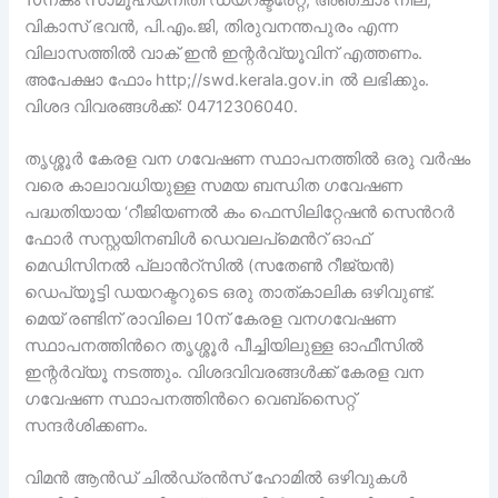
വികാസ് ഭവൻ, പി.എം.ജി, തിരുവനന്തപുരം എന്ന
വിലാസത്തിൽ വാക് ഇൻ ഇന്റർവ്യൂവിന് എത്തണം.
അപേക്ഷാ ഫോം http;//swd.kerala.gov.in ൽ ലഭിക്കും.
വിശദ വിവരങ്ങൾക്ക്: 04712306040.
തൃശ്ശൂർ കേരള വന ഗവേഷണ സ്ഥാപനത്തിൽ ഒരു വർഷം
വരെ കാലാവധിയുള്ള സമയ ബന്ധിത ഗവേഷണ
പദ്ധതിയായ ‘റീജിയണൽ കം ഫെസിലിറ്റേഷൻ സെൻറർ
ഫോർ സസ്റ്റയിനബിൾ ഡെവലപ്മെൻറ് ഓഫ്
മെഡിസിനൽ പ്ലാൻറ്സിൽ (സതേൺ റീജ്യൻ)
ഡെപ്യൂട്ടി ഡയറക്ടറുടെ ഒരു താത്കാലിക ഒഴിവുണ്ട്.
മെയ് രണ്ടിന് രാവിലെ 10ന് കേരള വനഗവേഷണ
സ്ഥാപനത്തിൻറെ തൃശ്ശൂർ പീച്ചിയിലുള്ള ഓഫീസിൽ
ഇന്റർവ്യൂ നടത്തും. വിശദവിവരങ്ങൾക്ക് കേരള വന
ഗവേഷണ സ്ഥാപനത്തിൻറെ വെബ്സൈറ്റ്
സന്ദർശിക്കണം.
വിമൻ ആൻഡ് ചിൽഡ്രൻസ് ഹോമിൽ ഒഴിവുകൾ