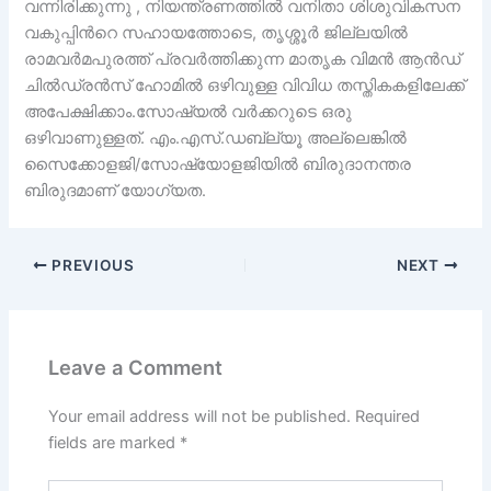
വന്നിരിക്കുന്നു , നിയന്ത്രണത്തിൽ വനിതാ ശിശുവികസന
വകുപ്പിൻറെ സഹായത്തോടെ, തൃശ്ശൂർ ജില്ലയിൽ
രാമവർമപുരത്ത് പ്രവർത്തിക്കുന്ന മാതൃക വിമൻ ആൻഡ്
ചിൽഡ്രൻസ് ഹോമിൽ ഒഴിവുള്ള വിവിധ തസ്തികകളിലേക്ക്
അപേക്ഷിക്കാം.സോഷ്യൽ വർക്കറുടെ ഒരു
ഒഴിവാണുള്ളത്. എം.എസ്.ഡബ്ല്യൂ അല്ലെങ്കിൽ
സൈക്കോളജി/സോഷ്യോളജിയിൽ ബിരുദാനന്തര
ബിരുദമാണ് യോഗ്യത.
PREVIOUS
NEXT
Leave a Comment
Your email address will not be published.
Required
fields are marked
*
Type