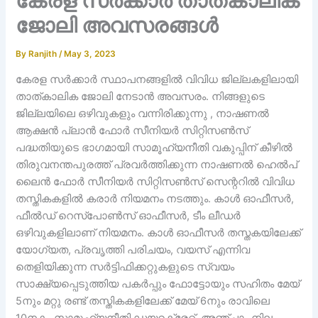
കേരള സർക്കാർ താത്കാലിക
ജോലി അവസരങ്ങൾ
By
Ranjith
/
May 3, 2023
കേരള സർക്കാർ സ്ഥാപനങ്ങളിൽ വിവിധ ജില്ലകളിലായി
താത്കാലിക ജോലി നേടാൻ അവസരം. നിങ്ങളുടെ
ജില്ലയിലെ ഒഴിവുകളും വന്നിരിക്കുന്നു , നാഷണൽ
ആക്ഷൻ പ്ലാൻ ഫോർ സീനിയർ സിറ്റിസൺസ്
പദ്ധതിയുടെ ഭാഗമായി സാമൂഹ്യനീതി വകുപ്പിന് കീഴിൽ
തിരുവനന്തപുരത്ത് പ്രവർത്തിക്കുന്ന നാഷണൽ ഹെൽപ്
ലൈൻ ഫോർ സീനിയർ സിറ്റിസൺസ് സെന്ററിൽ വിവിധ
തസ്തികകളിൽ കരാർ നിയമനം നടത്തും. കാൾ ഓഫീസർ,
ഫീൽഡ് റെസ്പോൺസ് ഓഫീസർ, ടീം ലീഡർ
ഒഴിവുകളിലാണ് നിയമനം. കാൾ ഓഫീസർ തസ്തകയിലേക്ക്
യോഗ്യത, പ്രവൃത്തി പരിചയം, വയസ് എന്നിവ
തെളിയിക്കുന്ന സർട്ടിഫിക്കറ്റുകളുടെ സ്വയം
സാക്ഷ്യപ്പെടുത്തിയ പകർപ്പും ഫോട്ടോയും സഹിതം മേയ്
5നും മറ്റു രണ്ട് തസ്തികകളിലേക്ക് മേയ് 6നും രാവിലെ
10നകം സാമൂഹ്യനീതി ഡയറക്ട്രേറ്റ്, അഞ്ചാം നില,