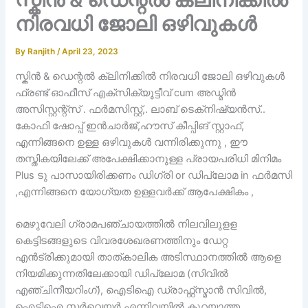
നിരവധി ജോലി ഒഴിവുകൾ
By
Ranjith
/
April 23, 2023
സ്കിൻ & ഡെന്റൽ ക്ലിനിക്കിൽ നിരവധി ജോലി ഒഴിവുകൾ
ഫ്രണ്ട് ഓഫീസ് എക്സിക്യൂട്ടീവ് cum അഡ്മിൻ
അസിസ്റ്റന്റ്സ് . ഫർമസിസ്റ്റ്,. ലാബ് ടെക്‌നിഷ്യൻസ്..
കോഫി ഷോപ്പ് ഇൻചാർജ്,ഹൗസ് കീപ്പിങ് സ്റ്റാഫ്‌,
എന്നിങ്ങനെ ഉള്ള ഒഴിവുകൾ വന്നിരിക്കുന്നു , ഈ
തസ്തികയിലേക്ക് അപേക്ഷിക്കാനുള്ള പ്രായപരിധി മിനിമം
Plus ടു പാസായിരിക്കണം ഡിഗ്രി or ഡിപ്ലോമ in ഫർമസി
,എന്നിങ്ങനെ യോഗ്യത ഉള്ളവർക്ക് ആപേക്ഷികം ,
മെഴുവേലി ഗ്രാമപഞ്ചായത്തില്‍ നിലവിലുളള
കെട്ടിടങ്ങളുടെ വിവരശേഖരണത്തിനും ഡേറ്റ
എന്‍ട്രിക്കുമായി താത്കാലിക അടിസ്ഥാനത്തില്‍ ആളെ
നിയമിക്കുന്നതിലേക്കായി ഡിപ്ലോമ (സിവില്‍
എഞ്ചിനീയറിംഗ്), ഐടിഐ ഡ്രാഫ്റ്റ്സ്മാന്‍ സിവില്‍,
ഐടിഐ സര്‍വെയര്‍ എന്നിവയില്‍ കുറയാത്ത