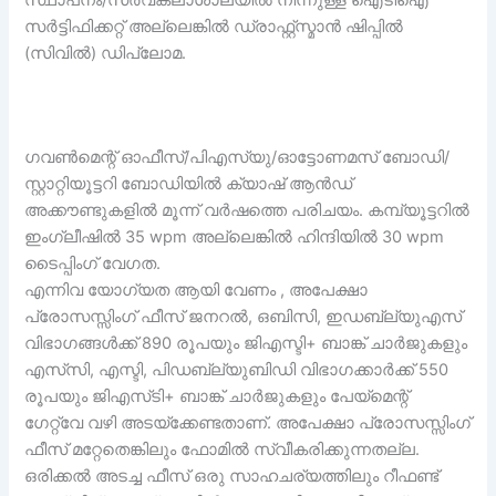
സർട്ടിഫിക്കറ്റ് അല്ലെങ്കിൽ ഡ്രാഫ്റ്റ്സ്മാൻ ഷിപ്പിൽ
(സിവിൽ) ഡിപ്ലോമ.
ഗവൺമെന്റ് ഓഫീസ്/പിഎസ്‌യു/ഓട്ടോണമസ് ബോഡി/
സ്റ്റാറ്റിയൂട്ടറി ബോഡിയിൽ ക്യാഷ് ആൻഡ്
അക്കൗണ്ടുകളിൽ മൂന്ന് വർഷത്തെ പരിചയം. കമ്പ്യൂട്ടറിൽ
ഇംഗ്ലീഷിൽ 35 wpm അല്ലെങ്കിൽ ഹിന്ദിയിൽ 30 wpm
ടൈപ്പിംഗ് വേഗത.
എന്നിവ യോഗ്യത ആയി വേണം , അപേക്ഷാ
പ്രോസസ്സിംഗ് ഫീസ് ജനറൽ, ഒബിസി, ഇഡബ്ല്യുഎസ്
വിഭാഗങ്ങൾക്ക് 890 രൂപയും ജിഎസ്ടി+ ബാങ്ക് ചാർജുകളും
എസ്‌സി, എസ്ടി, പിഡബ്ല്യുബിഡി വിഭാഗക്കാർക്ക് 550
രൂപയും ജിഎസ്‌ടി+ ബാങ്ക് ചാർജുകളും പേയ്‌മെന്റ്
ഗേറ്റ്‌വേ വഴി അടയ്‌ക്കേണ്ടതാണ്. അപേക്ഷാ പ്രോസസ്സിംഗ്
ഫീസ് മറ്റേതെങ്കിലും ഫോമിൽ സ്വീകരിക്കുന്നതല്ല.
ഒരിക്കൽ അടച്ച ഫീസ് ഒരു സാഹചര്യത്തിലും റീഫണ്ട്