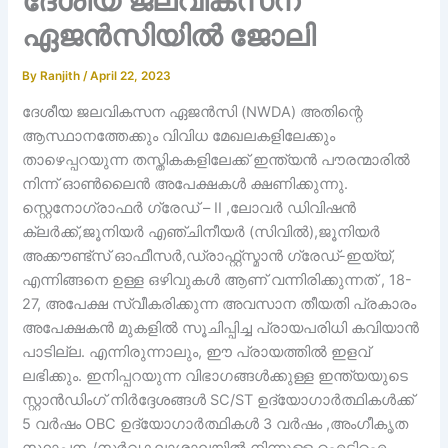
ദേശീയ ജലവികസന
ഏജൻസിയിൽ ജോലി
By
Ranjith
/
April 22, 2023
ദേശീയ ജലവികസന ഏജൻസി (NWDA) അതിന്റെ
ആസ്ഥാനത്തേക്കും വിവിധ മേഖലകളിലേക്കും
താഴെപ്പറയുന്ന തസ്തികകളിലേക്ക് ഇന്ത്യൻ പൗരന്മാരിൽ
നിന്ന് ഓൺലൈൻ അപേക്ഷകൾ ക്ഷണിക്കുന്നു.
സ്റ്റെനോഗ്രാഫർ ഗ്രേഡ് – II ,ലോവർ ഡിവിഷൻ
ക്ലർക്ക്,ജൂനിയർ എഞ്ചിനീയർ (സിവിൽ),ജൂനിയർ
അക്കൗണ്ട്സ് ഓഫീസർ,ഡ്രാഫ്റ്റ്സ്മാൻ ഗ്രേഡ്-ഇയ്യ്‌,
എന്നിങ്ങനെ ഉള്ള ഒഴിവുകൾ ആണ് വന്നിരിക്കുന്നത് , 18-
27, അപേക്ഷ സ്വീകരിക്കുന്ന അവസാന തീയതി പ്രകാരം
അപേക്ഷകൻ മുകളിൽ സൂചിപ്പിച്ച പ്രായപരിധി കവിയാൻ
പാടില്ല. എന്നിരുന്നാലും, ഈ പ്രായത്തിൽ ഇളവ്
ലഭിക്കും. ഇനിപ്പറയുന്ന വിഭാഗങ്ങൾക്കുള്ള ഇന്ത്യയുടെ
സ്റ്റാൻഡിംഗ് നിർദ്ദേശങ്ങൾ SC/ST ഉദ്യോഗാർത്ഥികൾക്ക്
5 വർഷം OBC ഉദ്യോഗാർത്ഥികൾ 3 വർഷം ,അംഗീകൃത
സ്ഥാപനം/സർവകലാശാലയിൽ നിന്നുള്ള ഐടിഐ