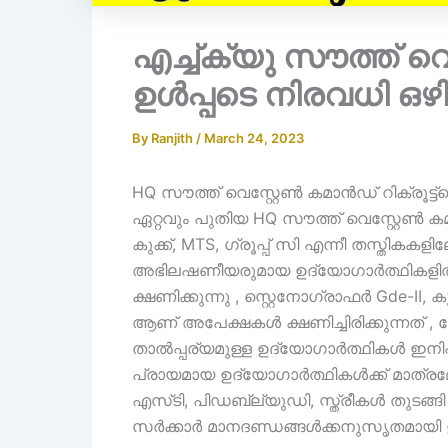
എച്ച്ക്യു സൗത്ത് 
ഉൾപ്പടെ നിരവധി ഒ
By
Ranjith
/
March 24, 2023
HQ സൗത്ത് വെസ്റ്റേൺ കമാൻഡ് റിക്രൂട്ട്‌
ഏറ്റവും പുതിയ HQ സൗത്ത് വെസ്റ്റേൺ കമാൻ
കുക്ക്, MTS, ഗ്രൂപ്പ് സി എന്നീ തസ്തികക
അഭിലഷണീയരുമായ ഉദ്യോഗാർത്ഥികളിൽ
ക്ഷണിക്കുന്നു , സ്റ്റെനോഗ്രാഫർ Gde-II, കു
ആണ് അപേക്ഷകൾ ക്ഷണിച്ചിരിക്കുന്നത് ,
താൽപ്പര്യമുള്ള ഉദ്യോഗാർത്ഥികൾ ഇനിപ്പറ
പ്രായമായ ഉദ്യോഗാർത്ഥികൾക്ക് മാത്രമേ
എസ്‌ടി, പിഡബ്ല്യുഡി, സ്ത്രീകൾ തുടങ്
സർക്കാർ മാനദണ്ഡങ്ങൾക്കനുസൃതമായി ഉ