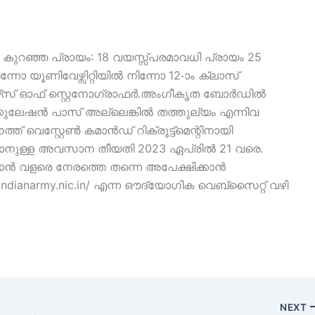
 കുറഞ്ഞ പ്രായം: 18 വയസ്സ്പരമാവധി പ്രായം 25
 യൂണിവേഴ്സിറ്റിയിൽ നിന്നോ 12-ാം ക്ലാസ്
ഴ്‌സ് ഓഫ് സ്റ്റെനോഗ്രാഫർ.അംഗീകൃത ബോർഡിൽ
രിക്കുലേഷൻ പാസ് അല്ലെങ്കിൽ തത്തുല്യം എന്നിവ
വെസ്റ്റേൺ കമാൻഡ് റിക്രൂട്ട്‌മെന്റിനായി
ാനുള്ള അവസാന തീയതി 2023 ഏപ്രിൽ 21 വരെ.
ാൻ വളരെ നേരത്തെ തന്നെ അപേക്ഷിക്കാൻ
://indianarmy.nic.in/ എന്ന ഔദ്യോഗിക വെബ്സൈറ്റ് വഴി
NEXT