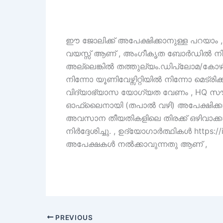
ഈ ജോലിക്ക് അപേക്ഷിക്കാനുള്ള പറയാം ,
വയസ്സ് ആണ് , അംഗീകൃത ബോർഡിൽ നിന്നോ
അല്ലെങ്കിൽ തത്തുല്യം.ഡിപ്ലോമ/കോ
നിന്നോ യൂണിവേഴ്സിറ്റിയിൽ നിന്നോ മെട്
വിദ്യാഭ്യാസ യോഗ്യത വേണം , HQ സൗത്ത് 
ഓഫ്‌ലൈനായി (തപാൽ വഴി) അപേക്ഷിക്ക
അവസാന തീയതികളിലെ തിരക്ക് ഒഴിവാക്ക
നിർദ്ദേശിച്ചു. , ഉദ്യോഗാർത്ഥികൾ https
അപേക്ഷകൾ നൽക്കാവുന്നതു ആണ് ,
PREVIOUS