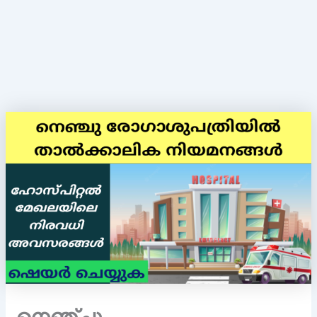
നെഞ്ചു