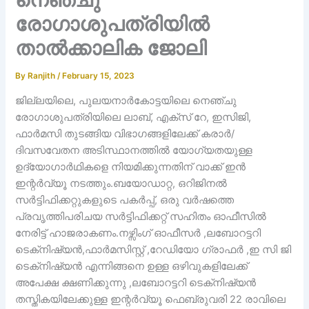
രോഗാശുപത്രിയിൽ
താൽക്കാലിക ജോലി
By
Ranjith
/
February 15, 2023
ജില്ലയിലെ, പുലയനാർകോട്ടയിലെ നെഞ്ചു
രോഗാശുപത്രിയിലെ ലാബ്, എക്‌സ് റേ, ഇസിജി,
ഫാർമസി തുടങ്ങിയ വിഭാഗങ്ങളിലേക്ക് കരാർ/
ദിവസവേതന അടിസ്ഥാനത്തിൽ യോഗ്യതയുള്ള
ഉദ്യോഗാർഥികളെ നിയമിക്കുന്നതിന് വാക്ക് ഇൻ
ഇന്റർവ്യൂ നടത്തും.ബയോഡാറ്റ, ഒറിജിനൽ
സർട്ടിഫിക്കറ്റുകളുടെ പകർപ്പ്, ഒരു വർഷത്തെ
പ്രവൃത്തിപരിചയ സർട്ടിഫിക്കറ്റ് സഹിതം ഓഫീസിൽ
നേരിട്ട് ഹാജരാകണം.നഴ്സിംഗ് ഓഫീസർ ,ലബോറട്ടറി
ടെക്‌നിഷ്യൻ,ഫാർമസിസ്റ്റ് ,റേഡിയോ ഗ്രാഫർ ,ഇ സി ജി
ടെക്‌നിഷ്യൻ എന്നിങ്ങനെ ഉള്ള ഒഴിവുകളിലേക്ക്
അപേക്ഷ ക്ഷണിക്കുന്നു ,ലബോറട്ടറി ടെക്‌നിഷ്യൻ
തസ്തികയിലേക്കുള്ള ഇന്റർവ്യൂ ഫെബ്രുവരി 22 രാവിലെ