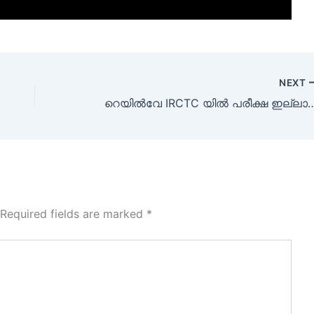
NEXT
റെയിൽവേ IRCTC യിൽ പരീക്ഷ ഇല്ല
Required fields are marked
*