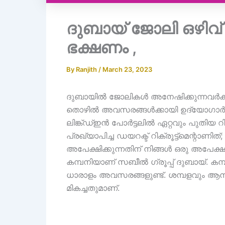
ദുബായ് ജോലി ഒഴിവ്
ഭക്ഷണം ,
By
Ranjith
/
March 23, 2023
ദുബായിൽ ജോലികൾ അനേഷിക്കുന്നവർക്ക് 
തൊഴിൽ അവസരങ്ങൾക്കായി ഉദ്യോഗാർത്
ലിങ്ക്ഡ്ഇൻ പോർട്ടലിൽ ഏറ്റവും പുതിയ റിക്രൂ
പ്രഖ്യാപിച്ച ഡയറക്ട് റിക്രൂട്ട്‌മെന്റ
അപേക്ഷിക്കുന്നതിന് നിങ്ങൾ ഒരു അപേക്
കമ്പനിയാണ് സബീൽ ഗ്രൂപ്പ് ദുബായ്. കമ്പ
ധാരാളം അവസരങ്ങളുണ്ട്. ശമ്പളവും ആനുക
മികച്ചതുമാണ്.