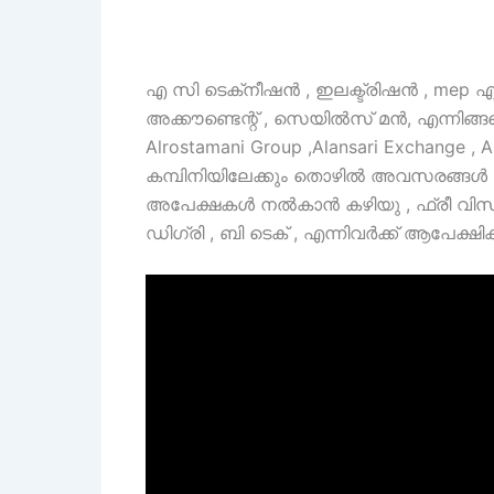
എ സി ടെക്‌നീഷൻ , ഇലക്ട്രിഷൻ , mep
അക്കൗണ്ടെന്റ് , സെയിൽസ് മൻ, എന്നിങ്ങ
Alrostamani Group ,Alansari Exchange , 
കമ്പിനിയിലേക്കും തൊഴിൽ അവസരങ്ങൾ വ
അപേക്ഷകൾ നൽകാൻ കഴിയു , ഫ്രീ വിസ ത
ഡിഗ്രി , ബി ടെക് , എന്നിവർക്ക് ആപേ