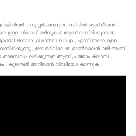
 എൻജിനിയർ , സൂപ്പർവൈസർ , സിവിൽ ടെക്‌നീഷൻ ,
നെ ഉള്ള നിരവധി ഒഴിവുകൾ ആണ് വന്നിരിക്കുന്നത് ,
Aljaddaf Rotana ,Alwathba Group , എന്നിങ്ങനെ ഉള്ള
ന്നിരിക്കുന്നു , ഈ ഒഴിവിലേക്ക് ഓൺലൈൻ വഴി ആണ്
ാമസവും ലഭിക്കുന്നത് ആണ് ,പത്താം ക്ലാസ് ,
ക്ഷികം , കൂടുതൽ അറിയാൻ വീഡിയോ കാണുക ,