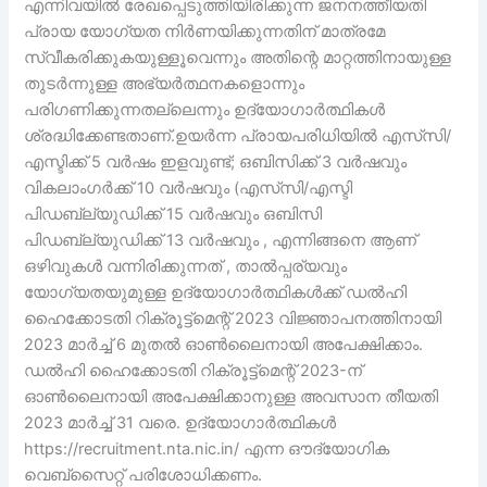
എന്നിവയിൽ രേഖപ്പെടുത്തിയിരിക്കുന്ന ജനനത്തീയതി
പ്രായ യോഗ്യത നിർണയിക്കുന്നതിന് മാത്രമേ
സ്വീകരിക്കുകയുള്ളൂവെന്നും അതിന്റെ മാറ്റത്തിനായുള്ള
തുടർന്നുള്ള അഭ്യർത്ഥനകളൊന്നും
പരിഗണിക്കുന്നതല്ലെന്നും ഉദ്യോഗാർത്ഥികൾ
ശ്രദ്ധിക്കേണ്ടതാണ്.ഉയർന്ന പ്രായപരിധിയിൽ എസ്‌സി/
എസ്ടിക്ക് 5 വർഷം ഇളവുണ്ട്; ഒബിസിക്ക് 3 വർഷവും
വികലാംഗർക്ക് 10 വർഷവും (എസ്‌സി/എസ്ടി
പിഡബ്ല്യുഡിക്ക് 15 വർഷവും ഒബിസി
പിഡബ്ല്യുഡിക്ക് 13 വർഷവും , എന്നിങ്ങനെ ആണ്
ഒഴിവുകൾ വന്നിരിക്കുന്നത് , താൽപ്പര്യവും
യോഗ്യതയുമുള്ള ഉദ്യോഗാർത്ഥികൾക്ക് ഡൽഹി
ഹൈക്കോടതി റിക്രൂട്ട്‌മെന്റ് 2023 വിജ്ഞാപനത്തിനായി
2023 മാർച്ച് 6 മുതൽ ഓൺലൈനായി അപേക്ഷിക്കാം.
ഡൽഹി ഹൈക്കോടതി റിക്രൂട്ട്‌മെന്റ് 2023-ന്
ഓൺലൈനായി അപേക്ഷിക്കാനുള്ള അവസാന തീയതി
2023 മാർച്ച് 31 വരെ. ഉദ്യോഗാർത്ഥികൾ
https://recruitment.nta.nic.in/ എന്ന ഔദ്യോഗിക
വെബ്സൈറ്റ് പരിശോധിക്കണം.