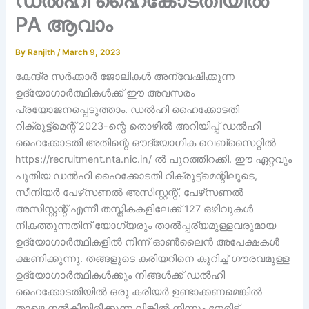
ഡൽഹി ഹൈകോടതിയിൽ
PA ആവാം
By
Ranjith
/
March 9, 2023
കേന്ദ്ര സർക്കാർ ജോലികൾ അന്വേഷിക്കുന്ന
ഉദ്യോഗാർത്ഥികൾക്ക് ഈ അവസരം
പ്രയോജനപ്പെടുത്താം. ഡൽഹി ഹൈക്കോടതി
റിക്രൂട്ട്‌മെന്റ് 2023-ന്റെ തൊഴിൽ അറിയിപ്പ് ഡൽഹി
ഹൈക്കോടതി അതിന്റെ ഔദ്യോഗിക വെബ്‌സൈറ്റിൽ
https://recruitment.nta.nic.in/ ൽ പുറത്തിറക്കി. ഈ ഏറ്റവും
പുതിയ ഡൽഹി ഹൈക്കോടതി റിക്രൂട്ട്‌മെന്റിലൂടെ,
സീനിയർ പേഴ്‌സണൽ അസിസ്റ്റന്റ്, പേഴ്‌സണൽ
അസിസ്റ്റന്റ് എന്നീ തസ്തികകളിലേക്ക് 127 ഒഴിവുകൾ
നികത്തുന്നതിന് യോഗ്യരും താൽപ്പര്യമുള്ളവരുമായ
ഉദ്യോഗാർത്ഥികളിൽ നിന്ന് ഓൺലൈൻ അപേക്ഷകൾ
ക്ഷണിക്കുന്നു. തങ്ങളുടെ കരിയറിനെ കുറിച്ച് ഗൗരവമുള്ള
ഉദ്യോഗാർത്ഥികൾക്കും നിങ്ങൾക്ക് ഡൽഹി
ഹൈക്കോടതിയിൽ ഒരു കരിയർ ഉണ്ടാക്കണമെങ്കിൽ
താഴെ നൽകിയിരിക്കുന്ന ലിങ്കിൽ നിന്നും നേരിട്ട്