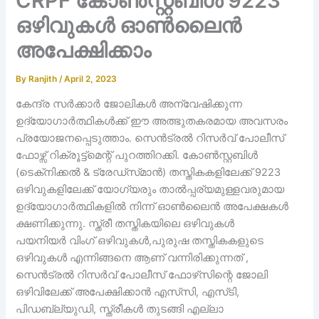
CRPF കോണ്‍സ്റ്റബിള്‍ 9223
ഒഴിവുകള്‍ ഓണ്‍ലൈന്‍
അപേക്ഷിക്കാം
By
Ranjith
/
April 2, 2023
കേന്ദ്ര സർക്കാർ ജോലികൾ അന്വേഷിക്കുന്ന
ഉദ്യോഗാർത്ഥികൾക്ക് ഈ അത്ഭുതകരമായ അവസരം
പ്രയോജനപ്പെടുത്താം. സെൻട്രൽ റിസർവ് പോലീസ്
ഫോഴ്സ് റിക്രൂട്ട്മെന്റ് പുറത്തിറക്കി. കോൺസ്റ്റബിൾ
(ടെക്‌നിക്കൽ & ട്രേഡ്‌സ്‌മാൻ) തസ്തികകളിലേക്ക് 9223
ഒഴിവുകളിലേക്ക് യോഗ്യരും താൽപ്പര്യമുള്ളവരുമായ
ഉദ്യോഗാർത്ഥികളിൽ നിന്ന് ഓൺലൈൻ അപേക്ഷകൾ
ക്ഷണിക്കുന്നു. സ്ത്രീ തസ്തികയിലെ ഒഴിവുകൾ
പയനിയർ വിംഗ് ഒഴിവുകൾ,പുരുഷ തസ്തികകളുടെ
ഒഴിവുകൾ എന്നിങ്ങനെ ആണ് വന്നിരിക്കുന്നത് ,
സെൻട്രൽ റിസർവ് പോലീസ് ഫോഴ്‌സിന്റെ ജോലി
ഒഴിവിലേക്ക് അപേക്ഷിക്കാൻ എസ്‌സി, എസ്‌ടി,
പിഡബ്ല്യുഡി, സ്ത്രീകൾ തുടങ്ങി എല്ലാ