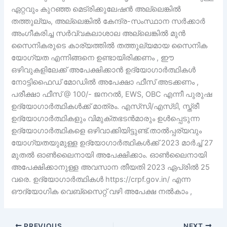
ഏറ്റവും കുറഞ്ഞ മെട്രിക്കുലേഷൻ അല്ലെങ്കിൽ
തത്തുല്യം, അല്ലെങ്കിൽ കേന്ദ്ര-സംസ്ഥാന സർക്കാർ
അംഗീകരിച്ച സർവ്വകലാശാല അല്ലെങ്കിൽ മുൻ
സൈനികരുടെ കാര്യത്തിൽ തത്തുല്യമായ സൈനിക
യോഗ്യത എന്നിങ്ങനെ ഉണ്ടായിരിക്കണം , ഈ
ഒഴിവുകളിലേക്ക് അപേക്ഷിക്കാൻ ഉദ്യോഗാർത്ഥികൾ
നോട്ടിഫൈഡ് മോഡിൽ അപേക്ഷാ ഫീസ് അടക്കണം ,
പരീക്ഷാ ഫീസ് @ 100/- ജനറൽ, EWS, OBC എന്നീ പുരുഷ
ഉദ്യോഗാർത്ഥികൾക്ക് മാത്രം. എസ്‌സി/എസ്‌ടി, സ്ത്രീ
ഉദ്യോഗാർത്ഥികളും വിമുക്തഭടൻമാരും ഉൾപ്പെടുന്ന
ഉദ്യോഗാർത്ഥികളെ ഒഴിവാക്കിയിട്ടുണ്ട്.താൽപ്പര്യവും
യോഗ്യതയുമുള്ള ഉദ്യോഗാർത്ഥികൾക്ക് 2023 മാർച്ച് 27
മുതൽ ഓൺലൈനായി അപേക്ഷിക്കാം. ഓൺലൈനായി
അപേക്ഷിക്കാനുള്ള അവസാന തീയതി 2023 ഏപ്രിൽ 25
വരെ. ഉദ്യോഗാർത്ഥികൾ https://crpf.gov.in/ എന്ന
ഔദ്യോഗിക വെബ്സൈറ്റ് വഴി അപേക്ഷ നൽകാം ,
PREVIOUS
NEXT