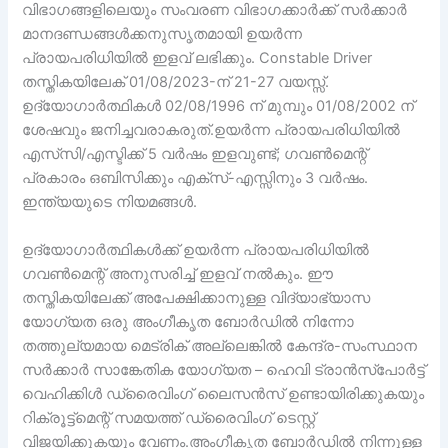
വിഭാഗങ്ങളിലെയും സംവരണ വിഭാഗക്കാർക്ക് സർക്കാർ
മാനദണ്ഡങ്ങൾക്കനുസൃതമായി ഉയർന്ന
പ്രായപരിധിയിൽ ഇളവ് ലഭിക്കും. Constable Driver
തസ്തികയിലേക് 01/08/2023-ന് 21-27 വയസ്സ്.
ഉദ്യോഗാർത്ഥികൾ 02/08/1996 ന് മുമ്പും 01/08/2002 ന്
ശേഷവും ജനിച്ചവരാകരുത്.ഉയർന്ന പ്രായപരിധിയിൽ
എസ്‌സി/എസ്ടിക്ക് 5 വർഷം ഇളവുണ്ട്; ഗവൺമെന്റ്
പ്രകാരം ഒബിസിക്കും എക്സ്-എസ്സിനും 3 വർഷം.
ഇന്ത്യയുടെ നിയമങ്ങൾ.
ഉദ്യോഗാർത്ഥികൾക്ക് ഉയർന്ന പ്രായപരിധിയിൽ
ഗവൺമെന്റ് അനുസരിച്ച് ഇളവ് നൽകും. ഈ
തസ്തികയിലേക്ക് അപേക്ഷിക്കാനുള്ള വിദ്യാഭ്യാസ
യോഗ്യത ഒരു അംഗീകൃത ബോർഡിൽ നിന്നോ
തത്തുല്യമായ മെട്രിക് അല്ലെങ്കിൽ കേന്ദ്ര-സംസ്ഥാന
സർക്കാർ സാങ്കേതിക യോഗ്യത – ഹെവി ട്രാൻസ്‌പോർട്ട്
വെഹിക്കിൾ ഡ്രൈവിംഗ് ലൈസൻസ് ഉണ്ടായിരിക്കുകയും
റിക്രൂട്ട്‌മെന്റ് സമയത്ത് ഡ്രൈവിംഗ് ടെസ്റ്റ്
വിജയിക്കുകയും വേണം.അംഗീകൃത ബോർഡിൽ നിന്നുള്ള