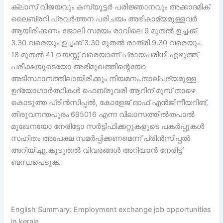
ക്ലാസ് വിജയവും കമ്പ്യൂട്ടർ പരിജ്ഞാനവും അക്കാദമിക്
ലൈബ്രറി പ്രവർത്തന പരിചയം അഭികാമ്യമുള്ളവർ
ആയിരിക്കണം ജോലി സമയം രാവിലെ 9 മുതൽ ഉച്ചക്ക്
3.30 വരെയും ഉച്ചക്ക് 3.30 മുതൽ രാത്രി 9.30 വരെയും.
18 മുതൽ 41 വയസ്സ് വരെയാണ് പ്രായപരിധി.എഴുത്ത്
പരീക്ഷയുടെയോ അഭിമുഖത്തിന്റെയോ
അടിസ്ഥാനത്തിലായിരിക്കും നിയമനം.താല്പര്യമുള്ള
ഉദ്യോഗാർത്ഥികൾ ഫെബ്രുവരി ആറിന് മുമ്പ് താഴെ
കൊടുത്ത പ്രിൻസിപ്പൽ, കോളേജ് ഓഫ് എൻജിനീയറിങ്,
തിരുവനന്തപുരം 695016 എന്ന വിലാസത്തിൽതപാൽ
മുഖേനയോ നേരിട്ടോ സർട്ടിഫിക്കറ്റുകളുടെ പകർപ്പുകൾ
സഹിതം അപേക്ഷ സമർപ്പിക്കണമെന്ന് പ്രിൻസിപ്പൽ
അറിയിച്ചു.കൂടുതൽ വിവരങ്ങൾ അറിയാൻ നേരിട്ട്
ബന്ധപെടുക.
English Summary: Employment exchange job opportunities
in kerala