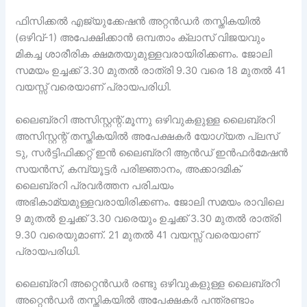
ഫിസിക്കൽ എജ്യുക്കേഷൻ അറ്റൻഡർ തസ്തികയിൽ
(ഒഴിവ്-1) അപേക്ഷിക്കാൻ ഒമ്പതാം ക്ലാസ് വിജയവും
മികച്ച ശാരീരിക ക്ഷമതയുമുള്ളവരായിരിക്കണം. ജോലി
സമയം ഉച്ചക്ക് 3.30 മുതൽ രാത്രി 9.30 വരെ 18 മുതൽ 41
വയസ്സ് വരെയാണ് പ്രായപരിധി.
ലൈബ്രറി അസിസ്റ്റന്റ്.മൂന്നു ഒഴിവുകളുള്ള ലൈബ്രറി
അസിസ്റ്റന്റ് തസ്തികയിൽ അപേക്ഷകർ യോഗ്യത പ്ലസ്
ടു, സർട്ടിഫിക്കറ്റ് ഇൻ ലൈബ്രറി ആൻഡ് ഇൻഫർമേഷൻ
സയൻസ്, കമ്പ്യൂട്ടർ പരിജ്ഞാനം, അക്കാദമിക്
ലൈബ്രറി പ്രവർത്തന പരിചയം
അഭികാമ്യമുള്ളവരായിരിക്കണം. ജോലി സമയം രാവിലെ
9 മുതൽ ഉച്ചക്ക് 3.30 വരെയും ഉച്ചക്ക് 3.30 മുതൽ രാത്രി
9.30 വരെയുമാണ്. 21 മുതൽ 41 വയസ്സ് വരെയാണ്
പ്രായപരിധി.
ലൈബ്രറി അറ്റെൻഡർ രണ്ടു ഒഴിവുകളുള്ള ലൈബ്രറി
അറ്റെൻഡർ തസ്തികയിൽ അപേക്ഷകർ പന്ത്രണ്ടാം