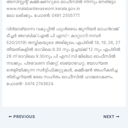
അസിസ്റ്റന്റ് കമ്മിഷണറുടെ ഓഫീസിൽ നിന്നും നേരിട്ടോ
www.malabardevaswom.kerala.gov.in
ലോ ലഭിക്കും. ഫോൺ: 0491 2505777.
വിദ്യാഭ്യാസ വകുപ്പിൽ ഫുൾടൈം ജൂനിയർ ലാംഗ്വേജ്
ടീച്ചർ അറബിക് (എൽ പി എസ് – കാറ്റഗറി നമ്പർ
520/2019) തസ്തികയുടെ അഭിമുഖം ഏപ്രിൽ 18, 19, 26, 27
തീയതികളിൽ രാവിലെ 9.30 നും ഉച്ചയ്ക്ക് 12 നും ഏപ്രിൽ
28 ന് രാവിലെ 9.30നും പി എസ് സി ജില്ലാ ഓഫീസിൽ
നടക്കും. പ്രവേശന ടിക്കറ്റ്, ബയോഡേറ്റ, യോഗ്യത
തെളിയിക്കുന്ന സർട്ടിഫിക്കറ്റുകൾ, കമ്മീഷൻ അംഗീകരിച്ച
തിരിച്ചറിയൽ രേഖ സഹിതം ഓഫീസിൽ ഹാജരാകണം.
ഫോൺ- 0474 2743624.
PREVIOUS
NEXT