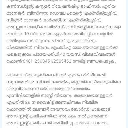
കൺസൾട്ടന്റ്, കസ്റ്റമർ റിലേഷൻഷിപ്പ് ഓഫീസർ, ഏരിയ
മാനേജർ, ബിസിനസ്സ് ഡെവലപ്മെന്റെ് എക്സിക്യൂട്ടീവ്,
സ്‌റ്റോർ മാനേജർ, മാർക്കറ്റിംഗ് എക്സിക്യൂട്ടീവ്,
അസ്സോസിയേറ്റ് സെയിൽസ് എന്നീ തസ്തികയിലേക്ക് നാളെ
രാവിലെ 10 ന് കോട്ടയം എംപ്ലോയബിലിറ്റി സെന്ററിൽ
അഭിമുഖം നടത്തുന്നു. പ്ലസ് ടു, ഏതെങ്കിലും
വിഷയത്തിൽ ബിരുദം, എം.ബി.എ യോഗ്യതയുള്ളവർക്ക്
പങ്കെടുക്കാം. പ്രായപരിധി 40 വയസ്. വിശദവിവരങ്ങൾ
ഫോൺ:0481-2563451/2565452 നേരിട്ട് ബന്ധപെടുക ,
പാലക്കാട് താലൂക്കിലെ ലിംഗർപ്പട്ടമഠം ശ്രീ മീനാഷി
സുന്ദരേശ്വര സ്വാമി ക്ഷേത്രം, മണ്ണാർക്കാട് താലൂക്കിലെ
തിരുവിഴാംകുന്ന് ശ്രീ ഞെരളത്ത് ക്ഷേത്രം
എന്നിവിടങ്ങളിൽ ട്രസ്റ്റി നിയമനം. താത്പര്യമുള്ളവർ
ഏപ്രിൽ 29 ന് വൈകിട്ട് അഞ്ചിനകം നിശ്ചിത
ഫോറത്തിൽ മലബാർ ദേവസ്വം ബോർഡ് പാലക്കാട്
അസിസ്റ്റന്റ് കമ്മിഷണർക്ക് അപേക്ഷ നൽകണമെന്ന്
അസിസ്റ്റന്റ് കമ്മിഷണർ അറിയിച്ചു. അപേക്ഷാ ഫോം