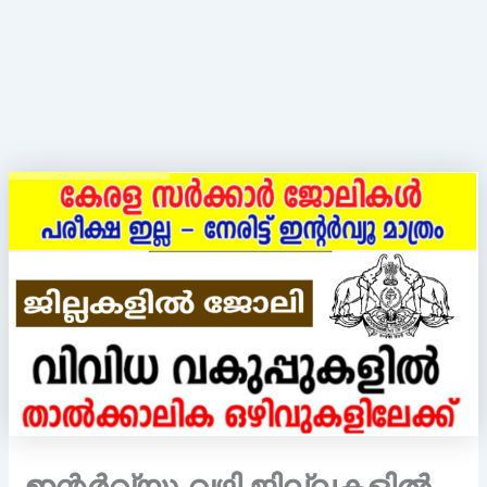
ഇന്റര്‍വ്യൂ വഴി ജില്ലകളിൽ