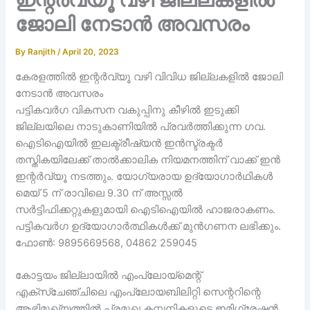
ജോലി നേടാൻ അവസരം
By
Ranjith
/
April 20, 2023
കേരളത്തിൽ ഇന്റർവ്യൂ വഴി വിവിധ ജില്ലകളിൽ ജോലി
നേടാൻ അവസരം
പട്ടികവർഗ വികസന വകുപ്പിനു കീഴിൽ ഇടുക്കി
ജില്ലയിലെ നാടുകാണിയിൽ പ്രവർത്തിക്കുന്ന ഗവ.
ഐടിഐയിൽ ഇലക്ട്രീഷ്യൻ ഇൻസ്ട്രക്ടർ
തസ്തികയിലേക്ക് താൽക്കാലിക നിയമനത്തിന് വാക്ക് ഇൻ
ഇന്റർവ്യൂ നടത്തും. യോഗ്യരായ ഉദ്യോഗാർഥികൾ
മെയ് 5 ന് രാവിലെ 9.30 ന് അസ്സൽ
സർട്ടിഫിക്കറ്റുകളുമായി ഐടിഐയിൽ ഹാജരാകണം.
പട്ടികവർഗ ഉദ്യോഗാർത്ഥികൾക്ക് മുൻഗണന ലഭിക്കും.
ഫോൺ: 9895669568, 04862 259045
കോട്ടയം ജില്ലായിൽ എംപ്ലോയ്മെന്റ്
എക്സ്ചേഞ്ചിലെ എംപ്ലോയബിലിറ്റി സെന്ററിന്റെ
ആഭിമുഖ്യത്തിൽ പ്രമുഖ കമ്പനികളുടെ ഇമിഗ്രേഷൻ