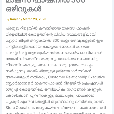
ഒഴിവുകൾ
By
Ranjith
/
March 23, 2023
പ്രമുഖ റീട്ടെയിൽ കമ്പനിയായ മാക്സ് ഫാഷൻ
റീട്ടെയിലിൽ കേരളത്തിന്റെ വിവിധ സ്ഥലങ്ങളിലായി
സ്റ്റോർ കീപ്പർ തസ്തികയിൽ 300 ഓളം ഒഴിവുകളുണ്ട്. ഈ
തസ്തികകളിലേക്കായി കോട്ടയം മോഡൽ കരിയർ
സെന്ററിന്റെ ആഭിമുഖ്യത്തിൽ സൗജന്യ ഓൺലൈൻ
ജോബ് ഡ്രൈവ് നടത്തുന്നു. ജോലിയെ സംബന്ധിച്ച
വിശദവിവരങ്ങളും അപേക്ഷഫോമും ഇതോടൊപ്പം
നൽകുന്നു. താല്പര്യമുള്ള ഉദ്യോഗാർത്ഥികൾ
അപേക്ഷകൾ നൽകാം , Customer Relationship Executive
സ്റ്റോർമാനേജർ മാക്സ് ഫാഷൻ റീട്ടെയിൽ (എംഎസ്പി
ഗ്രൂപ്പ്) കേരളത്തിലെ ഒന്നിലധികം നഗരങ്ങൾ (കണ്ണൂർ,
കോഴിക്കോട്, എറണാകുളം, മല്ലപുരം, പാലക്കാട്,
തൃശൂർ എന്നിവിടങ്ങളിൽ ആണ് ഒഴിവു വന്നിരിക്കുന്നത് ,
Store Operations തസ്തികയിലേക്ക് അപേക്ഷകൾ നൽകാൻ
യോഗ്യതയായി പ്ലസ് ടു യോഗ്യത ആയി വേണം , ഈ