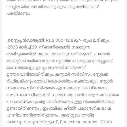
തസ്തികയിലേക്ക് തിരഞ്ഞു എടുത്തു കഴിഞ്ഞാൽ
പ്രതിമാസം
,സ്റ്റൈപ്പൻഡ്ആയി: Rs.9,000-12,892/- രൂപ ലഭിക്കും ,
(2023 മാർച്ച് 29-ന് ഓൺലൈൻ) നടക്കുന്ന
അഭിമുഖത്തിൽ ജോലി നേടാവുന്നത് ആണ് , ഫാഷൻ
ഷോപ്പ് നിലയിലെ സ്റ്റോർ സ്റ്റാൻഡേർഡുകളും സ്റ്റോക്ക്
മാനേജ്മെന്റും ഉറപ്പാക്കുന്നതിന് വ്യക്തി
ഉത്തരവാദിയായിരിക്കും. കസ്റ്റമർ സർവീസ് . സ്റ്റോക്ക്
റീഫില്ലിംഗും മോഡ് കൈകാര്യം ചെയ്യലും . സ്റ്റോർ
നിലവാരം നിലനിർത്തൽ എന്നിങ്ങനെ കഴിവ് വേണം ,
അടിസ്ഥാന റീട്ടെയിൽ ധാരണയും നല്ല ആശയവിനിമയ
വൈദഗ്ധ്യവും ആത്മവിശ്വാസമുള്ള വ്യക്തിത്വവും
ഉണ്ടായിരിക്കണം , ഇംഗ്ലീഷ്/ ഹിന്ദി/ പ്രാദേശിക ഭാഷ
എന്നിവ അറിഞ്ഞിരിക്കണം , അഭിമുഖം നേരിട്ട്
പങ്കെടുക്കാവുന്നത് ആണ് , For Joining contact- Clinto