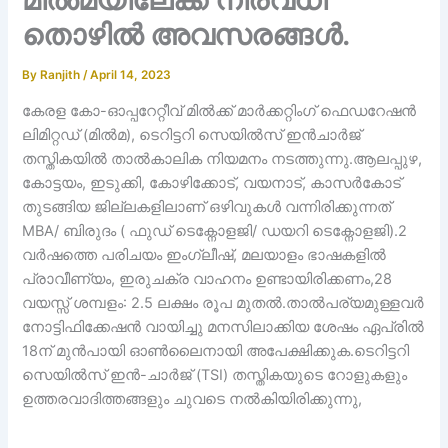
തൊഴിൽ അവസരങ്ങൾ.
By
Ranjith
/
April 14, 2023
കേരള കോ-ഓപ്പറേറ്റീവ് മിൽക്ക് മാർക്കറ്റിംഗ് ഫെഡറേഷൻ
ലിമിറ്റഡ് (മിൽമ), ടെറിട്ടറി സെയിൽസ് ഇൻചാർജ്
തസ്തികയിൽ താൽകാലിക നിയമനം നടത്തുന്നു.ആലപ്പുഴ,
കോട്ടയം, ഇടുക്കി, കോഴിക്കോട്, വയനാട്, കാസർകോട്
തുടങ്ങിയ ജില്ലകളിലാണ് ഒഴിവുകൾ വന്നിരിക്കുന്നത്
MBA/ ബിരുദം ( ഫുഡ് ടെക്നോളജി/ ഡയറി ടെക്നോളജി).2
വർഷത്തെ പരിചയം ഇംഗ്ലീഷ്, മലയാളം ഭാഷകളിൽ
പ്രാവീണ്യം, ഇരുചക്ര വാഹനം ഉണ്ടായിരിക്കണം,28
വയസ്സ് ശമ്പളം: 2.5 ലക്ഷം രൂപ മുതൽ.താൽപര്യമുള്ളവർ
നോട്ടിഫിക്കേഷൻ വായിച്ചു മനസിലാക്കിയ ശേഷം ഏപ്രിൽ
18ന് മുൻപായി ഓൺലൈനായി അപേക്ഷിക്കുക.ടെറിട്ടറി
സെയിൽസ് ഇൻ-ചാർജ് (TSI) തസ്തികയുടെ റോളുകളും
ഉത്തരവാദിത്തങ്ങളും ചുവടെ നൽകിയിരിക്കുന്നു,