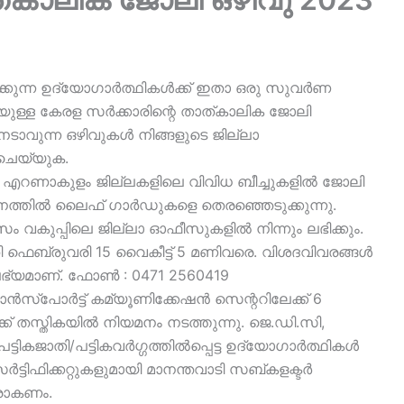
കുന്ന ഉദ്യോഗാർത്ഥികൾക്ക് ഇതാ ഒരു സുവർണ
യുള്ള കേരള സർക്കാരിന്റെ താത്കാലിക ജോലി
ാവുന്ന ഒഴിവുകൾ നിങ്ങളുടെ ജില്ലാ
ചെയ്യുക.
രം, എറണാകുളം ജില്ലകളിലെ വിവിധ ബീച്ചുകളിൽ ജോലി
ാനത്തിൽ ലൈഫ് ഗാർഡുകളെ തെരഞ്ഞെടുക്കുന്നു.
 വകുപ്പിലെ ജില്ലാ ഓഫീസുകളിൽ നിന്നും ലഭിക്കും.
െബ്രുവരി 15 വൈകീട്ട് 5 മണിവരെ. വിശദവിവരങ്ങൾ
 ലഭ്യമാണ്. ഫോൺ : 0471 2560419
ട്രാൻസ്പോർട്ട് കമ്യൂണിക്കേഷൻ സെന്ററിലേക്ക് 6
ർക്ക് തസ്തികയിൽ നിയമനം നടത്തുന്നു. ജെ.ഡി.സി,
്ടികജാതി/പട്ടികവർഗ്ഗത്തിൽപ്പെട്ട ഉദ്യോഗാർത്ഥികൾ
ർട്ടിഫിക്കറ്റുകളുമായി മാനന്തവാടി സബ്കളക്ടർ
ജരാകണം.