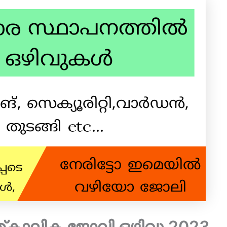
്കാലിക ജോലി ഒഴിവു 2023