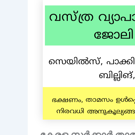
കേരള സർക്കാർ താത