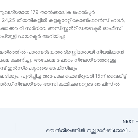
് ആവശ്യമായ 179 താൽക്കാലിക ഹെൽപ്പർ
3, 24,25 തീയതികളിൽ കളക്ടറേറ്റ് കോൺഫറൻസ് ഹാൾ,
്കാക്കര റീ സർവ്വേ അസിസ്റ്റൻ്റ് ഡയറക്ടർ ഓഫീസ്
്യൂട്ടി ഡയറക്ടർ അറിയിച്ചു
ത്രത്തിൽ പാരമ്പര്യേതര ട്രസ്റ്റിമാരായി നിയമിക്കാൻ
്ഷ ക്ഷണിച്ചു. അപേക്ഷ ഫോറം നീലേശ്വരത്തുള്ള
മ്പ് ഇൻസ്പെക്ടറുടെ ഓഫീസിലും
ഭിക്കും. പൂരിപ്പിച്ച അപേക്ഷ ഫെബ്രുവരി 15ന് വൈകീട്ട്
ോർഡ് നീലേശ്വരം അസി.കമ്മീഷണറുടെ ഓഫീസിൽ
NEXT
ബെൽജിയത്തിൽ നഴ്സുമാർക്ക് ജോലി നേടാം