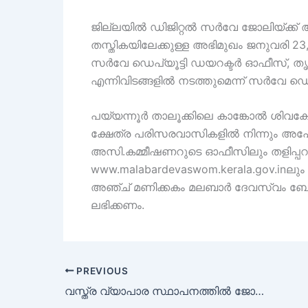
ജില്ലയിൽ ഡിജിറ്റൽ സർവേ ജോലിയ്ക്ക
തസ്തികയിലേക്കുള്ള അഭിമുഖം ജനുവരി 2
സർവേ ഡെപ്യൂട്ടി ഡയറക്ടർ ഓഫീസ്, തൃക
എന്നിവിടങ്ങളിൽ നടത്തുമെന്ന് സർവേ ഡെപ
പയ്യന്നൂർ താലൂക്കിലെ കാങ്കോൽ ശിവക്ഷേ
ക്ഷേത്ര പരിസരവാസികളിൽ നിന്നും അപേക
അസി.കമ്മീഷണറുടെ ഓഫീസിലും തളിപ്പറ
www.malabardevaswom.kerala.gov.inലും ല
അഞ്ച് മണിക്കകം മലബാർ ദേവസ്വം ബ
ലഭിക്കണം.
PREVIOUS
വസ്ത്ര വ്യാപാര സ്ഥാപനത്തിൽ ജോലി ഒഴിവുകൾ