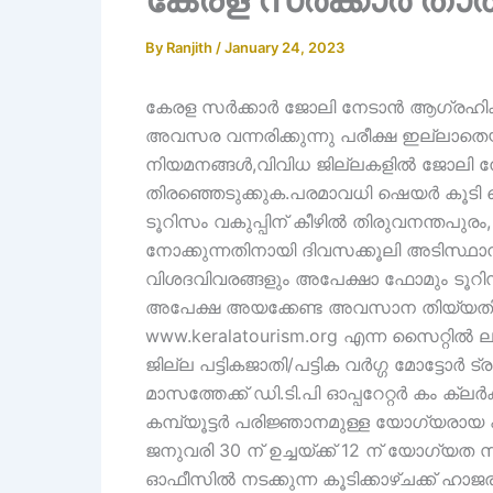
By
Ranjith
/
January 24, 2023
കേരള സർക്കാർ ജോലി നേടാൻ ആഗ്രഹിക്
അവസര വന്നരിക്കുന്നു പരീക്ഷ ഇല്ലാതെ
നിയമനങ്ങൾ,വിവിധ ജില്ലകളിൽ ജോലി നേട
തിരഞ്ഞെടുക്കുക.പരമാവധി ഷെയർ കൂടി 
ടൂറിസം വകുപ്പിന് കീഴിൽ തിരുവനന്തപു
നോക്കുന്നതിനായി ദിവസക്കൂലി അടിസ്ഥ
വിശദവിവരങ്ങളും അപേക്ഷാ ഫോമും ടൂറിസം
അപേക്ഷ അയക്കേണ്ട അവസാന തിയ്യതി ഫ
www.keralatourism.org എന്ന സൈറ്റിൽ
ജില്ല പട്ടികജാതി/പട്ടിക വർഗ്ഗ മോട്ടോർ 
മാസത്തേക്ക് ഡി.ടി.പി ഓപ്പറേറ്റർ കം ക്ല
കമ്പ്യൂട്ടർ പരിജ്ഞാനമുള്ള യോഗ്യരായ പട
ജനുവരി 30 ന് ഉച്ചയ്ക്ക് 12 ന് യോഗ്യത സ
ഓഫീസിൽ നടക്കുന്ന കൂടിക്കാഴ്ചക്ക് ഹാ