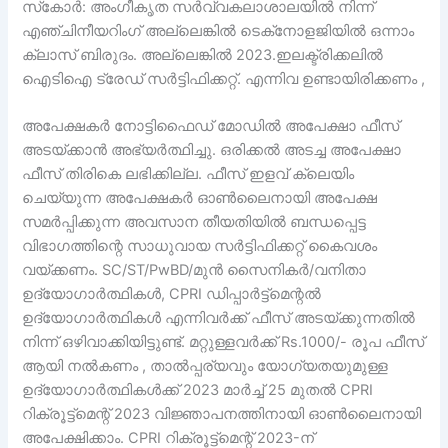
സ്‌കോർ: അംഗീകൃത സർവ്വകലാശാലയിൽ നിന്ന്
എഞ്ചിനീയറിംഗ് അല്ലെങ്കിൽ ടെക്‌നോളജിയിൽ ഒന്നാം
ക്ലാസ് ബിരുദം. അല്ലെങ്കിൽ 2023.ഇലക്ട്രിക്കലിൽ
ഐടിഐ ട്രേഡ് സർട്ടിഫിക്കറ്റ്. എന്നിവ ഉണ്ടായിരിക്കണം ,
അപേക്ഷകർ നോട്ടിഫൈഡ് മോഡിൽ അപേക്ഷാ ഫീസ്
അടയ്‌ക്കാൻ അഭ്യർത്ഥിച്ചു. ഒരിക്കൽ അടച്ച അപേക്ഷാ
ഫീസ് തിരികെ ലഭിക്കില്ല. ഫീസ് ഇളവ് ക്ലെയിം
ചെയ്യുന്ന അപേക്ഷകർ ഓൺലൈനായി അപേക്ഷ
സമർപ്പിക്കുന്ന അവസാന തീയതിയിൽ ബന്ധപ്പെട്ട
വിഭാഗത്തിന്റെ സാധുവായ സർട്ടിഫിക്കറ്റ് കൈവശം
വയ്ക്കണം. SC/ST/PwBD/മുൻ സൈനികർ/വനിതാ
ഉദ്യോഗാർത്ഥികൾ, CPRI ഡിപ്പാർട്ട്മെന്റൽ
ഉദ്യോഗാർത്ഥികൾ എന്നിവർക്ക് ഫീസ് അടയ്ക്കുന്നതിൽ
നിന്ന് ഒഴിവാക്കിയിട്ടുണ്ട്. മറ്റുള്ളവർക്ക് Rs.1000/- രൂപ ഫീസ്
ആയി നൽകണം , താൽപ്പര്യവും യോഗ്യതയുമുള്ള
ഉദ്യോഗാർത്ഥികൾക്ക് 2023 മാർച്ച് 25 മുതൽ CPRI
റിക്രൂട്ട്‌മെന്റ് 2023 വിജ്ഞാപനത്തിനായി ഓൺലൈനായി
അപേക്ഷിക്കാം. CPRI റിക്രൂട്ട്‌മെന്റ് 2023-ന്