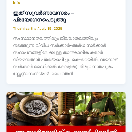
Info
ഇത് സുവർണാവസരം –
പ്രയോഗനപെടുത്തു
Thozhilvartha
/
July 19, 2025
സംസ്ഥാനതലത്തിലും ജില്ലാതലത്തിലും
നടത്തുന്ന വിവിധ സർക്കാർ-അർധ സർക്കാർ
സ്ഥാപനങ്ങളിലേക്കുള്ള താത്കാലിക കരാർ
നിയമനങ്ങൾ പ്രഖ്യാപിച്ചു. കെ-റെയിൽ, വയനാട്
സർക്കാർ മെഡിക്കൽ കോളേജ്, തിരുവനന്തപുരം
സ്റ്റേറ്റ് സെൻട്രൽ ലൈബ്രറി