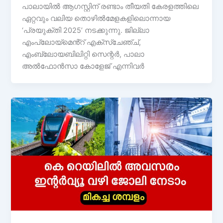
പാലായിൽ ആഗസ്റ്റിന് രണ്ടാം തീയതി കേരളത്തിലെ
ഏറ്റവും വലിയ തൊഴിൽമേളകളിലൊന്നായ
‘പ്രയുക്തി 2025’ നടക്കുന്നു. ജില്ലാ
എംപ്ലോയ്മെൻ്റ് എക്സ്ചേഞ്ച്,
എംബ്ലോയബിലിറ്റി സെന്റർ, പാലാ
അൽഫോൻസാ കോളേജ് എന്നിവർ