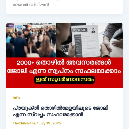
ലോവർ ഡിവിഷൻ
Info
പ്രയുക്തി തൊഴിൽമേളയിലൂടെ ജോലി
എന്ന സ്വപ്നം സഫലമാക്കാൻ
Thozhilvartha
/
July 19, 2025