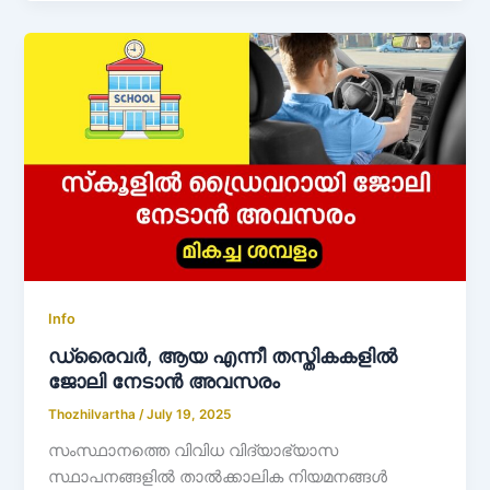
Info
ഡ്രൈവർ, ആയ എന്നീ തസ്തികകളിൽ
ജോലി നേടാൻ അവസരം
Thozhilvartha
/
July 19, 2025
സംസ്ഥാനത്തെ വിവിധ വിദ്യാഭ്യാസ
സ്ഥാപനങ്ങളിൽ താൽക്കാലിക നിയമനങ്ങൾ