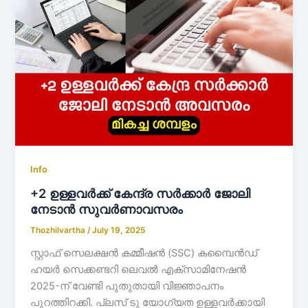
Info
+2 ഉള്ളവർക്ക് കേന്ദ്ര സർക്കാർ ജോലി
നേടാൻ സുവർണാവസരം
Thozhilvartha
/
July 19, 2025
സ്റ്റാഫ് സെലക്ഷൻ കമ്മീഷൻ (SSC) കമ്പൈൻഡ്
ഹയർ സെക്കണ്ടറി ലെവൽ എക്‌സാമിനേഷൻ
2025-ന് വേണ്ടി പുതുതായി വിജ്ഞാപനം
പുറത്തിറക്കി. പ്ലസ് ടു യോഗ്യത ഉള്ളവർക്കായി